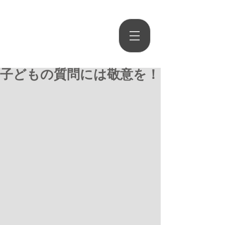
​三股学習塾
​〒889-1903
宮崎県北諸県郡三股町稗田45-11
子どもの質問には敬意を！